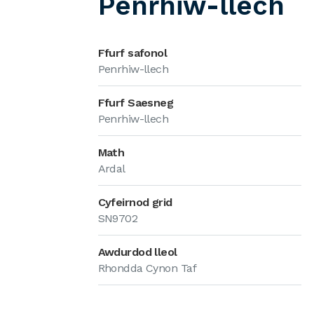
Penrhiw-llech
Ffurf safonol
Penrhiw-llech
Ffurf Saesneg
Penrhiw-llech
Math
Ardal
Cyfeirnod grid
SN9702
Awdurdod lleol
Rhondda Cynon Taf