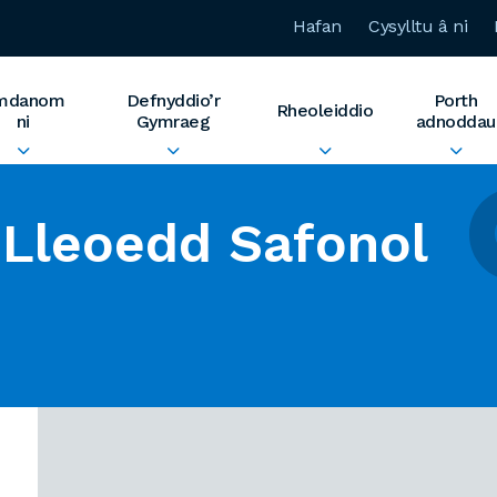
Hafan
Cysylltu â ni
mdanom
Defnyddio’r
Porth
Rheoleiddio
ni
Gymraeg
adnoddau
Lleoedd Safonol