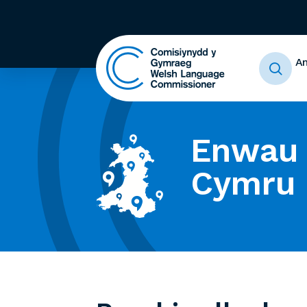
A
Enwau 
Cymru