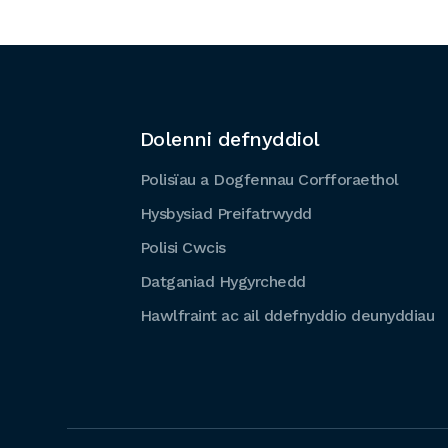
Dolenni defnyddiol
Polisïau a Dogfennau Corfforaethol
Hysbysiad Preifatrwydd
Polisi Cwcis
Datganiad Hygyrchedd
Hawlfraint ac ail ddefnyddio deunyddiau