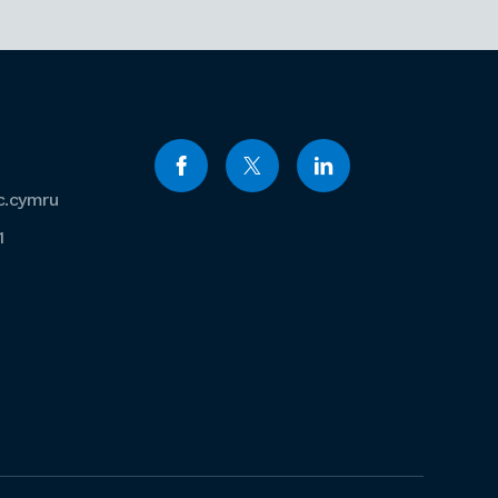
c.cymru
1