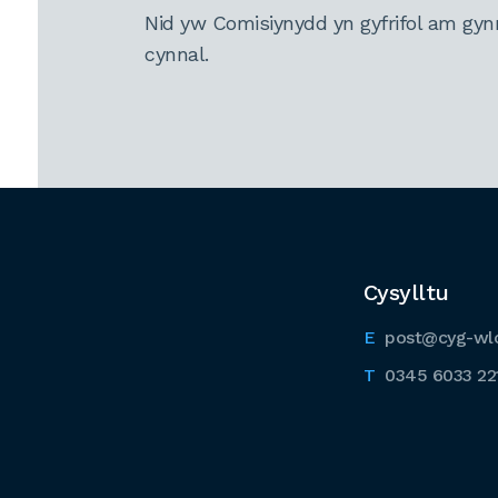
Nid yw Comisiynydd yn gyfrifol am gyn
cynnal.
Cysylltu
post@cyg-wl
0345 6033 22