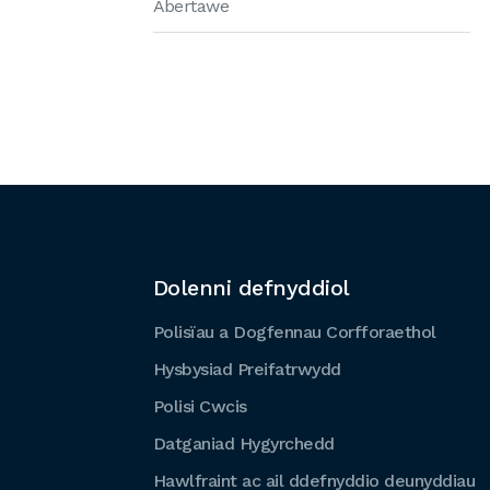
Abertawe
Dolenni defnyddiol
Polisïau a Dogfennau Corfforaethol
Hysbysiad Preifatrwydd
Polisi Cwcis
Datganiad Hygyrchedd
Hawlfraint ac ail ddefnyddio deunyddiau