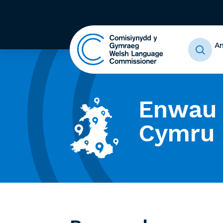
A
Enwau 
Cymru