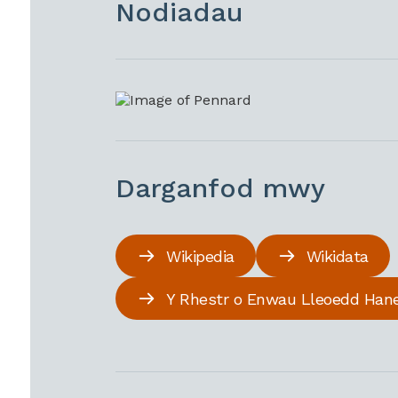
Nodiadau
Darganfod mwy
Wikipedia
Wikidata
Y Rhestr o Enwau Lleoedd Han