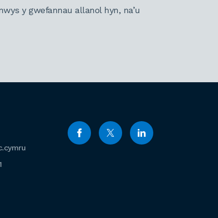
nwys y gwefannau allanol hyn, na’u
c.cymru
1