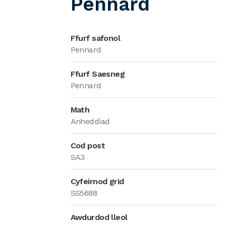
Pennard
Ffurf safonol
Pennard
Ffurf Saesneg
Pennard
Math
Anheddiad
Cod post
SA3
Cyfeirnod grid
SS5688
Awdurdod lleol