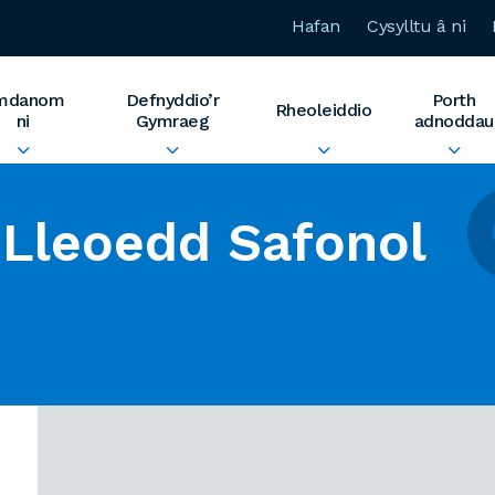
Hafan
Cysylltu â ni
mdanom
Defnyddio’r
Porth
Rheoleiddio
ni
Gymraeg
adnoddau
Lleoedd Safonol