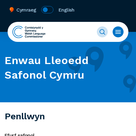
Cymraeg
English
Enwau Lleoedd
Safonol Cymru
Penllwyn
Ffurf safonol