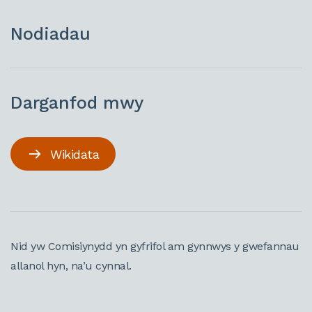
Nodiadau
Darganfod mwy
Wikidata
Nid yw Comisiynydd yn gyfrifol am gynnwys y gwefannau
allanol hyn, na’u cynnal.