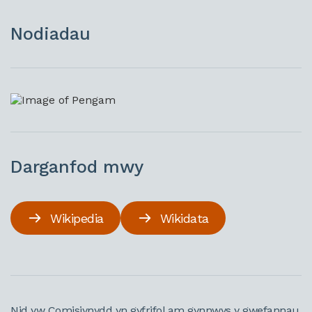
Nodiadau
Darganfod mwy
Wikipedia
Wikidata
Nid yw Comisiynydd yn gyfrifol am gynnwys y gwefannau