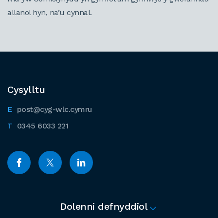
allanol hyn, na’u cynnal.
Cysylltu
post@cyg-wlc.cymru
0345 6033 221
Dolenni defnyddiol