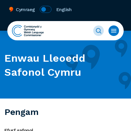
Cymraeg
English
Enwau Lleoedd
Safonol Cymru
Pengam
Ffurf safonol