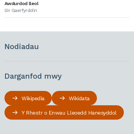
Awdurdod lleol
Sir Gaerfyrddin
Nodiadau
Darganfod mwy
Wikipedia
Wikidata
Y Rhestr o Enwau Lleoedd Hanesyddol