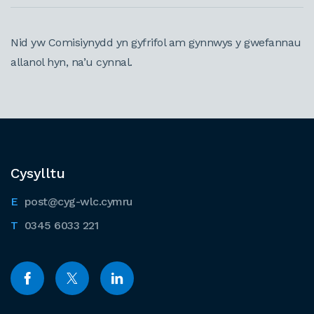
Nid yw Comisiynydd yn gyfrifol am gynnwys y gwefannau
allanol hyn, na’u cynnal.
Cysylltu
post@cyg-wlc.cymru
0345 6033 221