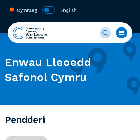
Cymraeg
English
Enwau Lleoedd
Safonol Cymru
Pendderi