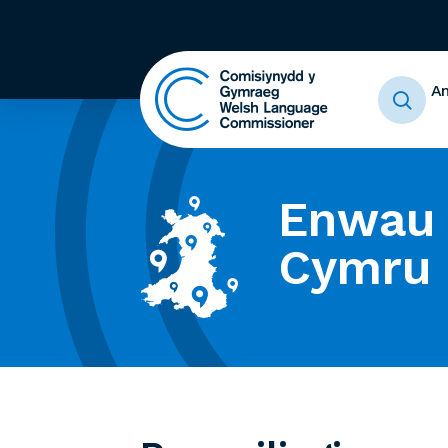
A
Enwau 
Cymru