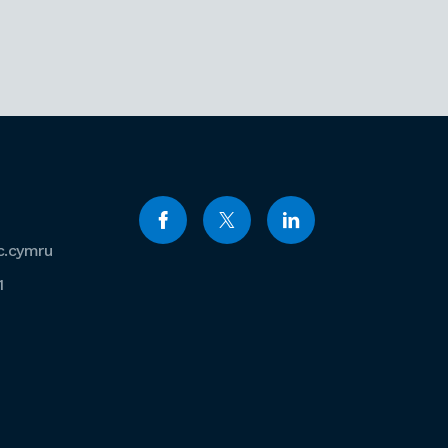
c.cymru
1