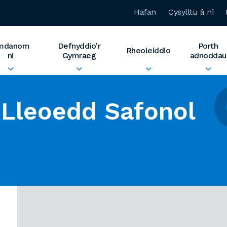
Hafan
Cysylltu â ni
mdanom
Defnyddio’r
Porth
Rheoleiddio
ni
Gymraeg
adnoddau
Lleoedd Safonol