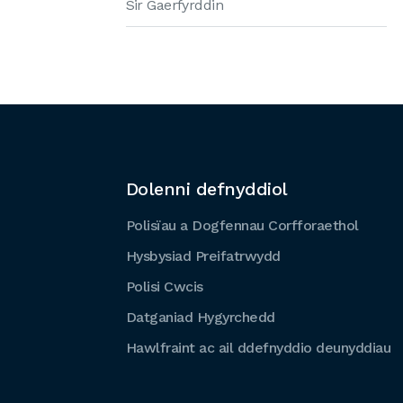
Sir Gaerfyrddin
Dolenni defnyddiol
Polisïau a Dogfennau Corfforaethol
Hysbysiad Preifatrwydd
Polisi Cwcis
Datganiad Hygyrchedd
Hawlfraint ac ail ddefnyddio deunyddiau