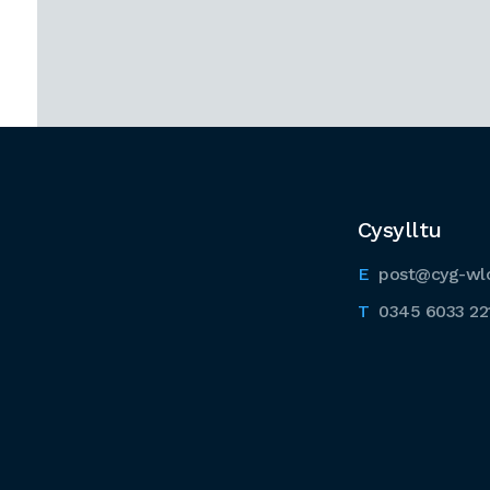
Cysylltu
post@cyg-wl
0345 6033 22