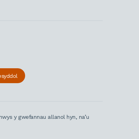
esyddol
nwys y gwefannau allanol hyn, na’u