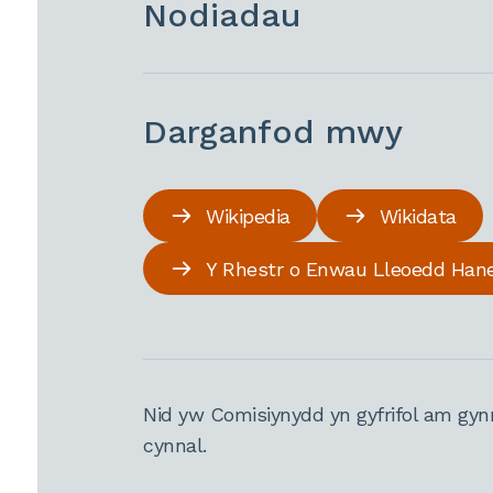
Nodiadau
Darganfod mwy
Wikipedia
Wikidata
Y Rhestr o Enwau Lleoedd Han
Nid yw Comisiynydd yn gyfrifol am gyn
cynnal.