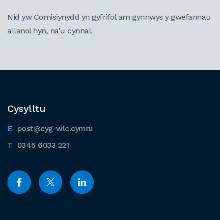
Nid yw Comisiynydd yn gyfrifol am gynnwys y gwefannau
allanol hyn, na’u cynnal.
Cysylltu
post@cyg-wlc.cymru
0345 6033 221