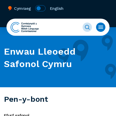
Cymraeg
English
Enwau Lleoedd
Safonol Cymru
Pen-y-bont
Ffurf safonol