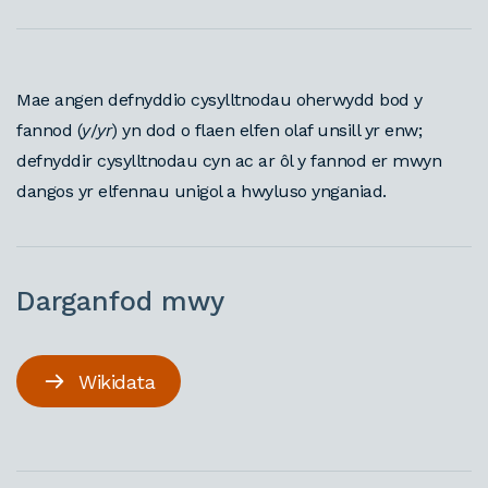
Mae angen defnyddio cysylltnodau oherwydd bod y
fannod (
y
/
yr
) yn dod o flaen elfen olaf unsill yr enw;
defnyddir cysylltnodau cyn ac ar ôl y fannod er mwyn
dangos yr elfennau unigol a hwyluso ynganiad.
Darganfod mwy
Wikidata