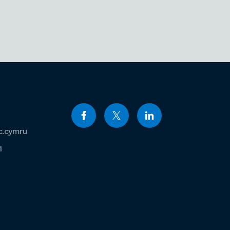
c.cymru
1