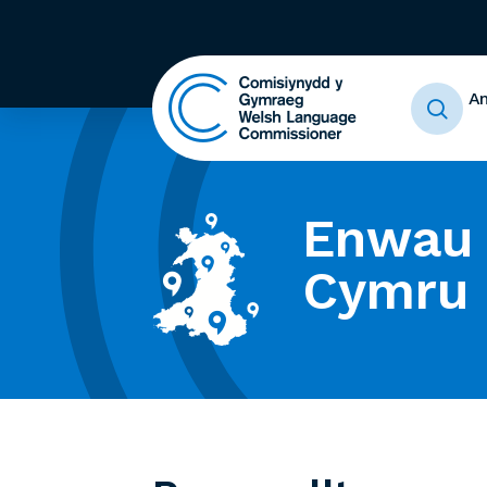
A
Enwau 
Cymru