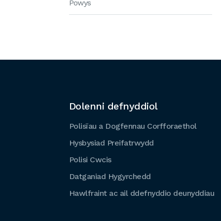
Powys
Dolenni defnyddiol
Polisïau a Dogfennau Corfforaethol
Hysbysiad Preifatrwydd
Polisi Cwcis
Datganiad Hygyrchedd
Hawlfraint ac ail ddefnyddio deunyddiau