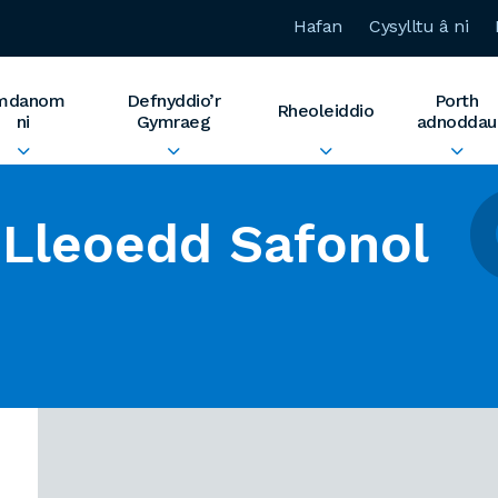
Hafan
Cysylltu â ni
mdanom
Defnyddio’r
Porth
Rheoleiddio
ni
Gymraeg
adnoddau
Lleoedd Safonol