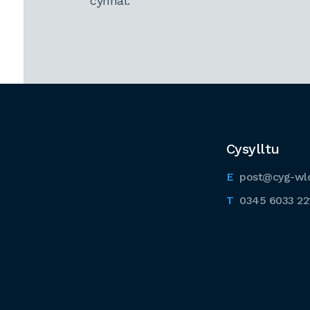
cynnal.
Cysylltu
post@cyg-wl
0345 6033 22