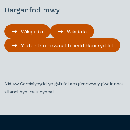
Darganfod mwy
Wikipedia
Wikidata
Y Rhestr o Enwau Lleoedd Hanesyddol
Nid yw Comisiynydd yn gyfrifol am gynnwys y gwefannau
allanol hyn, na’u cynnal.