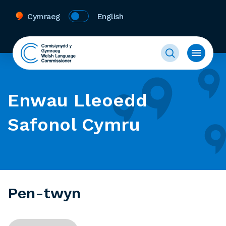
Cymraeg
English
Enwau Lleoedd
Safonol Cymru
Pen-twyn