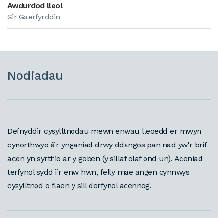
Awdurdod lleol
Sir Gaerfyrddin
Nodiadau
Defnyddir cysylltnodau mewn enwau lleoedd er mwyn
cynorthwyo â’r ynganiad drwy ddangos pan nad yw'r brif
acen yn syrthio ar y goben (y sillaf olaf ond un). Aceniad
terfynol sydd i’r enw hwn, felly mae angen cynnwys
cysylltnod o flaen y sill derfynol acennog.