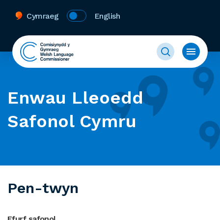
Cymraeg
English
Enwau Lleoedd
Safonol Cymru
Pen-twyn
Ffurf safonol