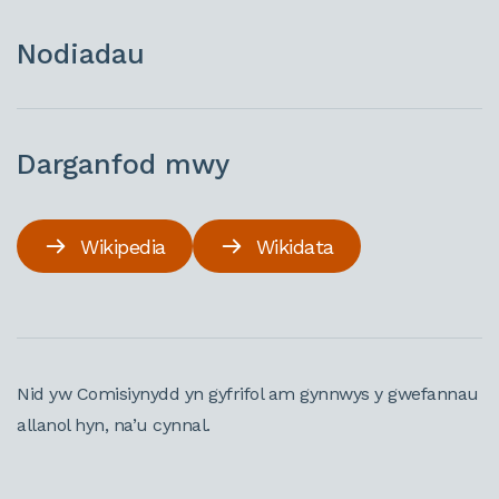
Nodiadau
Darganfod mwy
Wikipedia
Wikidata
Nid yw Comisiynydd yn gyfrifol am gynnwys y gwefannau
allanol hyn, na’u cynnal.