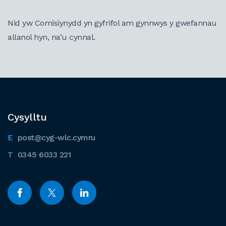
Nid yw Comisiynydd yn gyfrifol am gynnwys y gwefannau
allanol hyn, na’u cynnal.
Cysylltu
post@cyg-wlc.cymru
0345 6033 221