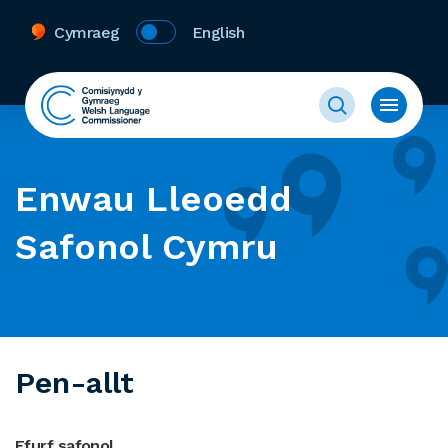
Cymraeg
English
Enwau Lleoedd
Safonol Cymru
Pen-allt
Ffurf safonol