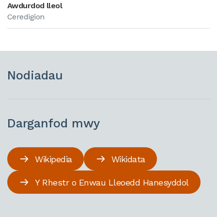
Awdurdod lleol
Ceredigion
Nodiadau
Darganfod mwy
Wikipedia
Wikidata
Y Rhestr o Enwau Lleoedd Hanesyddol