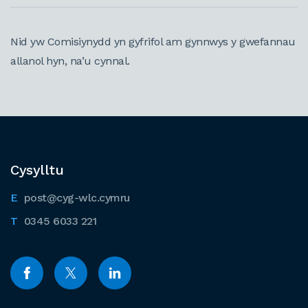
Nid yw Comisiynydd yn gyfrifol am gynnwys y gwefannau
allanol hyn, na’u cynnal.
Cysylltu
post@cyg-wlc.cymru
0345 6033 221