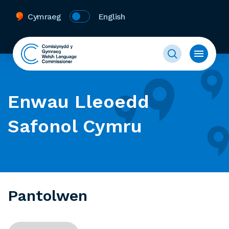
Cymraeg
English
Enwau Lleoedd
Safonol Cymru
Pantolwen