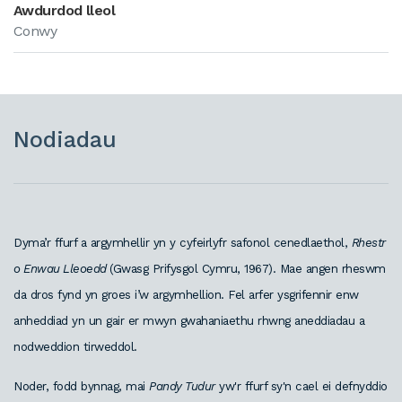
Awdurdod lleol
Conwy
Nodiadau
Dyma’r ffurf a argymhellir yn y cyfeirlyfr safonol cenedlaethol,
Rhestr
o Enwau Lleoedd
(Gwasg Prifysgol Cymru, 1967). Mae angen rheswm
da dros fynd yn groes i’w argymhellion.
Fel arfer ysgrifennir enw
anheddiad yn un gair er mwyn gwahaniaethu rhwng aneddiadau a
nodweddion tirweddol.
Noder, fodd bynnag, mai
Pandy Tudur
yw'r ffurf sy'n cael ei defnyddio