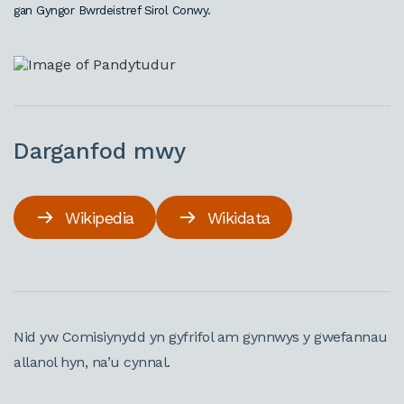
gan Gyngor Bwrdeistref Sirol Conwy.
Darganfod mwy
Wikipedia
Wikidata
Nid yw Comisiynydd yn gyfrifol am gynnwys y gwefannau
allanol hyn, na’u cynnal.