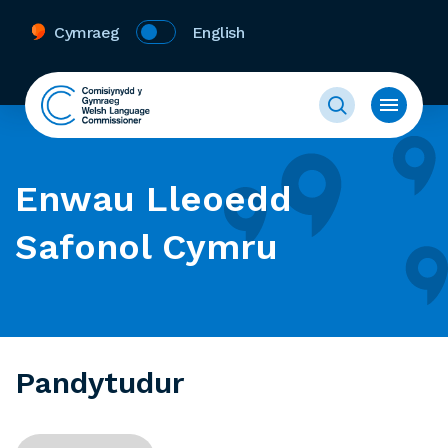
Cymraeg
English
Enwau Lleoedd
Safonol Cymru
Pandytudur