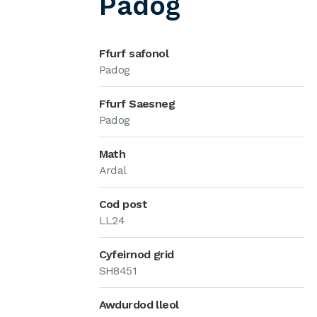
Padog
Ffurf safonol
Padog
Ffurf Saesneg
Padog
Math
Ardal
Cod post
LL24
Cyfeirnod grid
SH8451
Awdurdod lleol