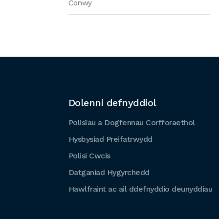
Conwy
Dolenni defnyddiol
Polisïau a Dogfennau Corfforaethol
Hysbysiad Preifatrwydd
Polisi Cwcis
Datganiad Hygyrchedd
Hawlfraint ac ail ddefnyddio deunyddiau