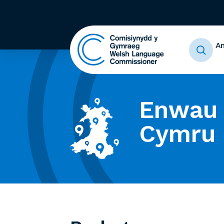
A
Enwau 
Cymru