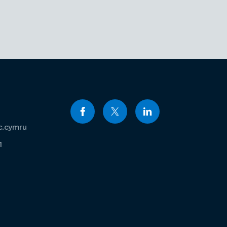
c.cymru
1