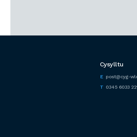
Cysylltu
post@cyg-wl
0345 6033 22