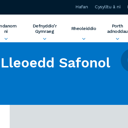
Hafan
Cysylltu â ni
mdanom
Defnyddio’r
Porth
Rheoleiddio
ni
Gymraeg
adnoddau
Lleoedd Safonol