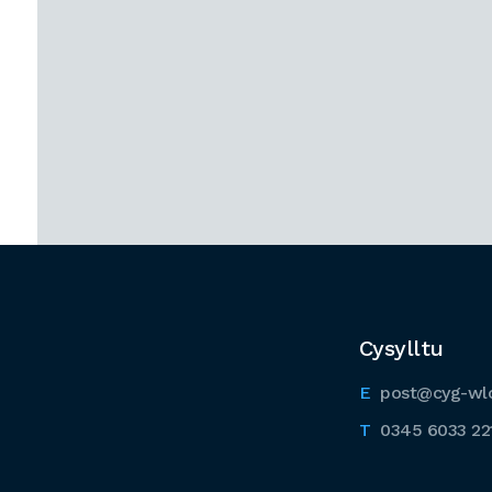
Cysylltu
post@cyg-wl
0345 6033 22