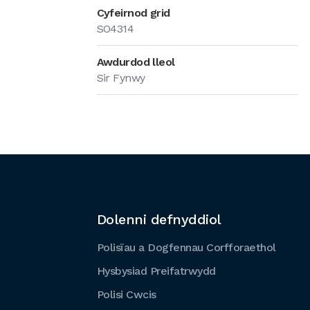
Cyfeirnod grid
SO4314
Awdurdod lleol
Sir Fynwy
Dolenni defnyddiol
Polisïau a Dogfennau Corfforaethol
Hysbysiad Preifatrwydd
Polisi Cwcis