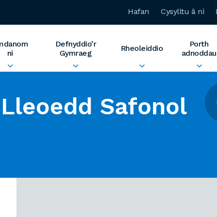
Hafan
Cysylltu â ni
mdanom
Defnyddio’r
Porth
Rheoleiddio
ni
Gymraeg
adnoddau
Lleoedd Safonol