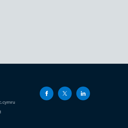
c.cymru
1