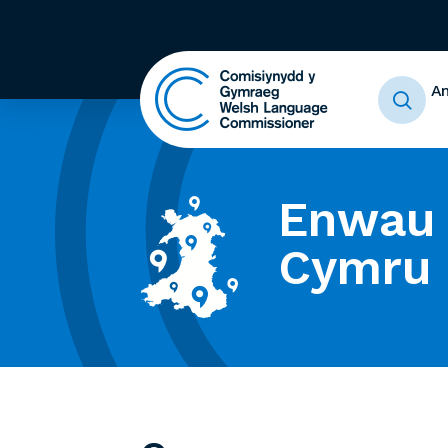
A
Enwau 
Cymru