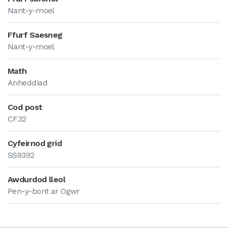
Nant-y-moel
Ffurf Saesneg
Nant-y-moel
Math
Anheddiad
Cod post
CF32
Cyfeirnod grid
SS9392
Awdurdod lleol
Pen-y-bont ar Ogwr