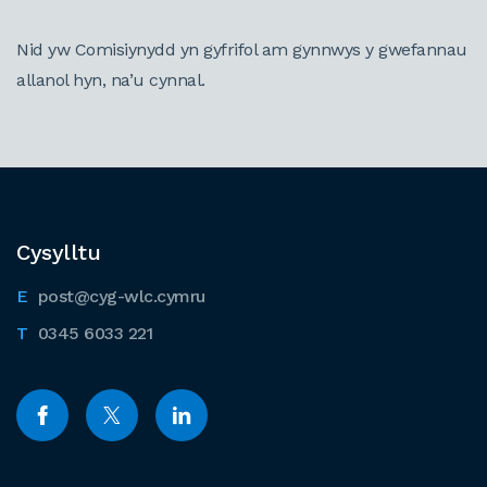
Nid yw Comisiynydd yn gyfrifol am gynnwys y gwefannau
allanol hyn, na’u cynnal.
Cysylltu
post@cyg-wlc.cymru
0345 6033 221