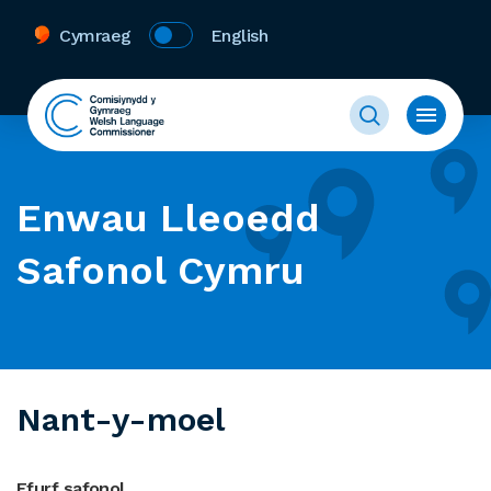
Cymraeg
English
Enwau Lleoedd
Safonol Cymru
Nant-y-moel
Ffurf safonol