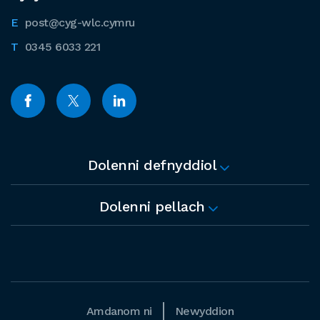
post@cyg-wlc.cymru
0345 6033 221
Dolenni defnyddiol
Dolenni pellach
Amdanom ni
Newyddion