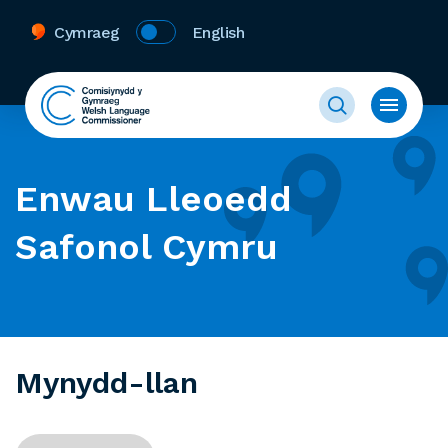
Cymraeg
English
Enwau Lleoedd
Safonol Cymru
Mynydd-llan