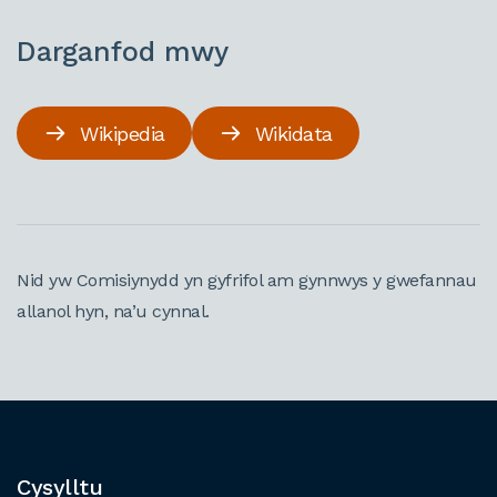
Darganfod mwy
Wikipedia
Wikidata
Nid yw Comisiynydd yn gyfrifol am gynnwys y gwefannau
allanol hyn, na’u cynnal.
Cysylltu