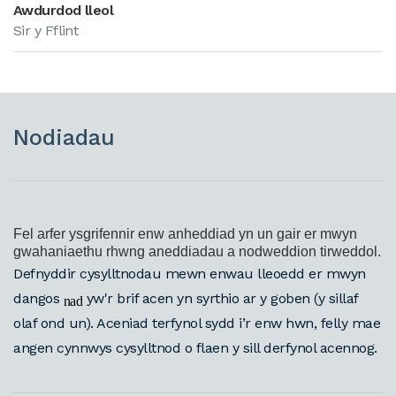
Awdurdod lleol
Sir y Fflint
Nodiadau
Fel arfer ysgrifennir enw anheddiad yn un gair er mwyn
gwahaniaethu rhwng aneddiadau a nodweddion tirweddol.
Defnyddir cysylltnodau mewn enwau lleoedd er mwyn
dangos
yw'r brif acen yn syrthio ar y goben (y sillaf
nad
olaf ond un). Aceniad terfynol sydd i’r enw hwn, felly mae
angen cynnwys cysylltnod o flaen y sill derfynol acennog.