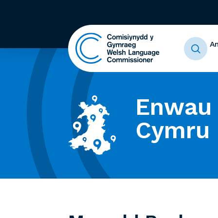
A
Enwau 
Cymru