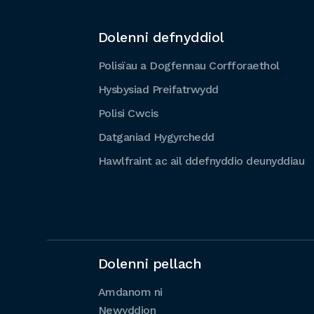
Dolenni defnyddiol
Polisïau a Dogfennau Corfforaethol
Hysbysiad Preifatrwydd
Polisi Cwcis
Datganiad Hygyrchedd
Hawlfraint ac ail ddefnyddio deunyddiau
Dolenni pellach
Amdanom ni
Newyddion