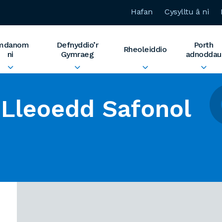
Hafan
Cysylltu â ni
mdanom
Defnyddio’r
Porth
Rheoleiddio
ni
Gymraeg
adnoddau
Lleoedd Safonol