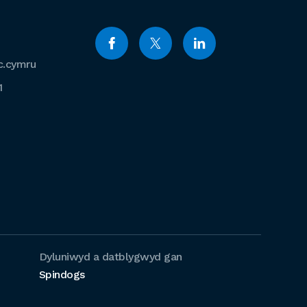
c.cymru
1
Dyluniwyd a datblygwyd gan
Spindogs