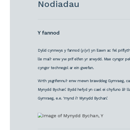
Nodiadau
Y fannod
Dylid cynnwys y fannod (
y
/
yr
) yn llawn ac fel prifl
lle mai’r enw yw prif elfen yr arwydd. Mae cyngor p
cyngor technegol ar ein gwefan.
Wrth ysgrifennu’r enw mewn brawddeg Gymraeg, caiff 
Mynydd Bychan’. Bydd hefyd yn cael ei chyfuno â’r ll
Gymraeg, e.e. ‘mynd i’r Mynydd Bychan’.