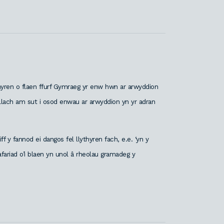
ythyren o flaen ffurf Gymraeg yr enw hwn ar arwyddion
ellach am sut i osod enwau ar arwyddion yn yr adran
y fannod ei dangos fel llythyren fach, e.e. ‘yn y
afariad o’i blaen yn unol â rheolau gramadeg y