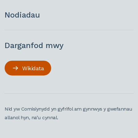
Nodiadau
Darganfod mwy
Wikidata
Nid yw Comisiynydd yn gyfrifol am gynnwys y gwefannau
allanol hyn, na’u cynnal.