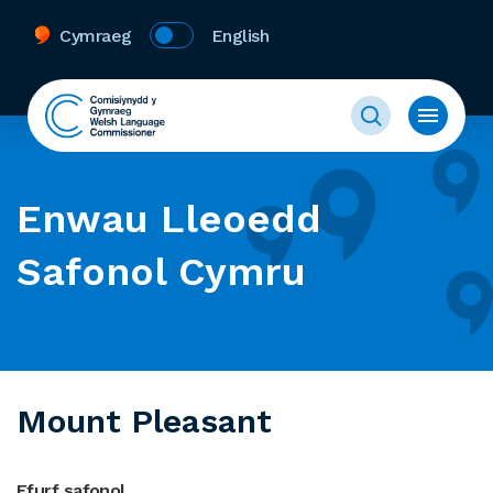
Cymraeg
English
Enwau Lleoedd
Safonol Cymru
Mount Pleasant
Ffurf safonol