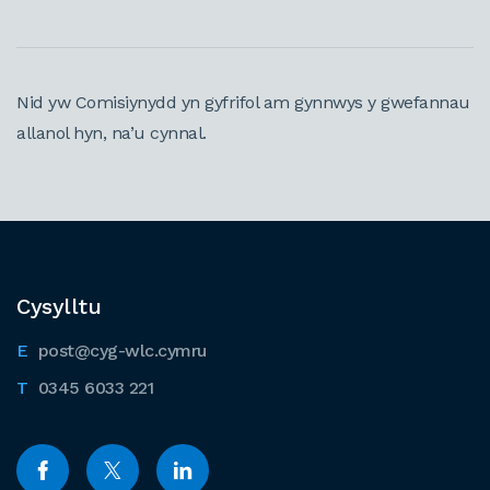
Nid yw Comisiynydd yn gyfrifol am gynnwys y gwefannau
allanol hyn, na’u cynnal.
Cysylltu
post@cyg-wlc.cymru
0345 6033 221