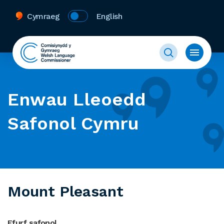
Cymraeg
English
Enwau Lleoedd
Safonol Cymru
Mount Pleasant
Ffurf safonol