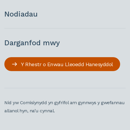
Nodiadau
Darganfod mwy
Y Rhestr o Enwau Lleoedd Hanesyddol
Nid yw Comisiynydd yn gyfrifol am gynnwys y gwefannau
allanol hyn, na’u cynnal.