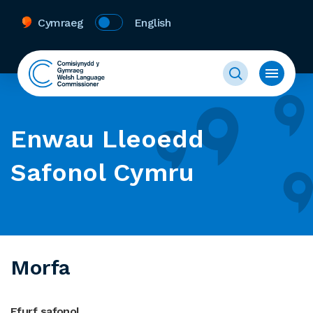
Cymraeg
English
Enwau Lleoedd
Safonol Cymru
Morfa
Ffurf safonol