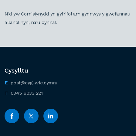
Nid yw Comisiynydd yn gyfrifol am gynnwys y gwefannau
allanol hyn, na’u cynnal.
Cysylltu
post@cyg-wlc.cymru
0345 6033 221