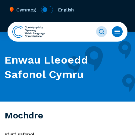
Cymraeg
English
Enwau Lleoedd
Safonol Cymru
Mochdre
Ffurf safonol