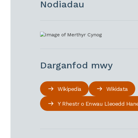
Nodiadau
Darganfod mwy
Wikipedia
Wikidata
Y Rhestr o Enwau Lleoedd Han