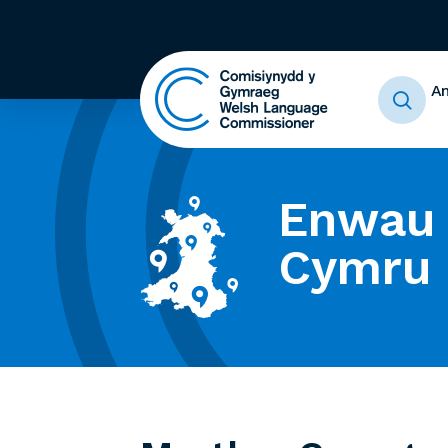
A
Enwau 
Cymru