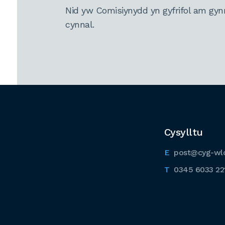
Nid yw Comisiynydd yn gyfrifol am gyn
cynnal.
Cysylltu
post@cyg-wl
0345 6033 22