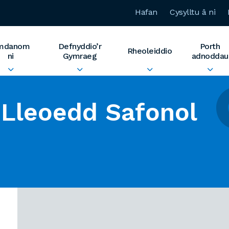
Hafan
Cysylltu â ni
mdanom
Defnyddio’r
Porth
Rheoleiddio
ni
Gymraeg
adnoddau
Lleoedd Safonol