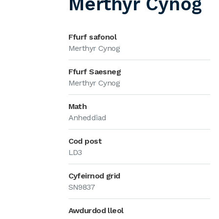
Merthyr Cynog
Ffurf safonol
Merthyr Cynog
Ffurf Saesneg
Merthyr Cynog
Math
Anheddiad
Cod post
LD3
Cyfeirnod grid
SN9837
Awdurdod lleol