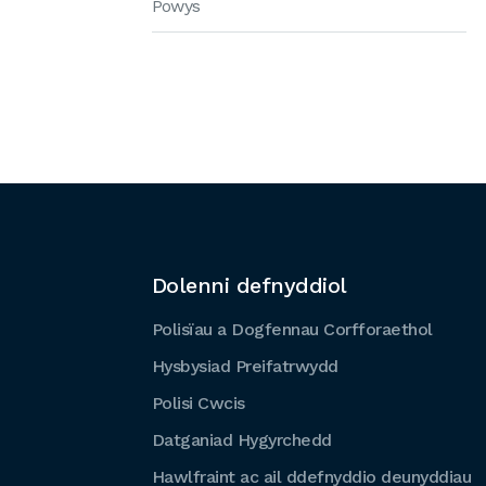
Powys
Dolenni defnyddiol
Polisïau a Dogfennau Corfforaethol
Hysbysiad Preifatrwydd
Polisi Cwcis
Datganiad Hygyrchedd
Hawlfraint ac ail ddefnyddio deunyddiau