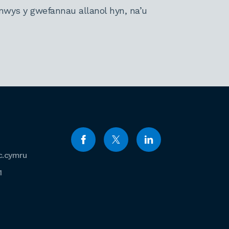
nwys y gwefannau allanol hyn, na’u
c.cymru
1