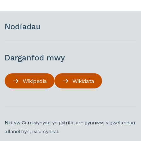
Nodiadau
Darganfod mwy
Wikipedia
Wikidata
Nid yw Comisiynydd yn gyfrifol am gynnwys y gwefannau
allanol hyn, na’u cynnal.