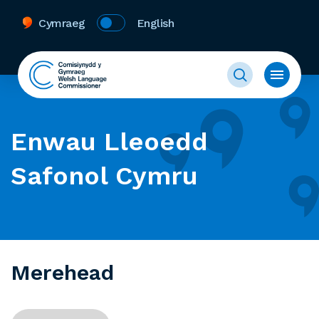
Cymraeg
English
Enwau Lleoedd
Safonol Cymru
Merehead