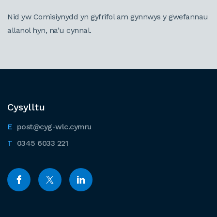
Nid yw Comisiynydd yn gyfrifol am gynnwys y gwefannau
allanol hyn, na’u cynnal.
Cysylltu
post@cyg-wlc.cymru
0345 6033 221