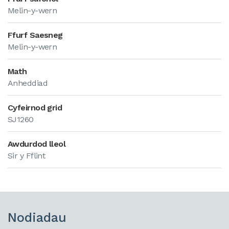
Melin-y-wern
Ffurf Saesneg
Melin-y-wern
Math
Anheddiad
Cyfeirnod grid
SJ1260
Awdurdod lleol
Sir y Fflint
Nodiadau