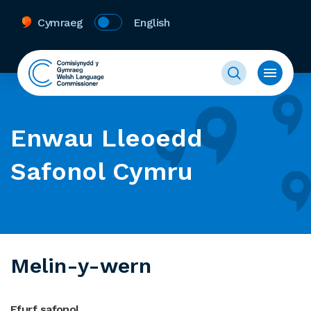
Cymraeg
English
Enwau Lleoedd
Safonol Cymru
Melin-y-wern
Ffurf safonol