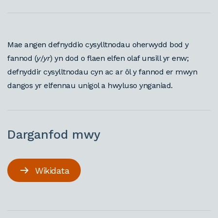
Mae angen defnyddio cysylltnodau oherwydd bod y
fannod (
y
/
yr
) yn dod o flaen elfen olaf unsill yr enw;
defnyddir cysylltnodau cyn ac ar ôl y fannod er mwyn
dangos yr elfennau unigol a hwyluso ynganiad.
Darganfod mwy
Wikidata