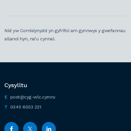
Nid yw Comisiynydd yn gyfrifol am gynnwys y gwefannau
allanol hyn, na’u cynnal.
Cysylltu
post@cyg-wlc.cymru
0345 6033 221