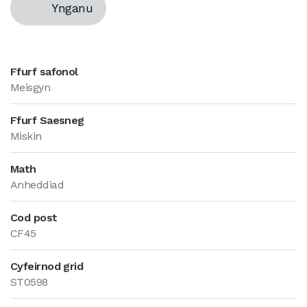
Ynganu
Ffurf safonol
Meisgyn
Ffurf Saesneg
Miskin
Math
Anheddiad
Cod post
CF45
Cyfeirnod grid
ST0598