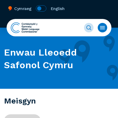
Cymraeg
English
Enwau Lleoedd
Safonol Cymru
Meisgyn