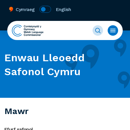
Cymraeg
English
Enwau Lleoedd
Safonol Cymru
Mawr
Ffurf safonol