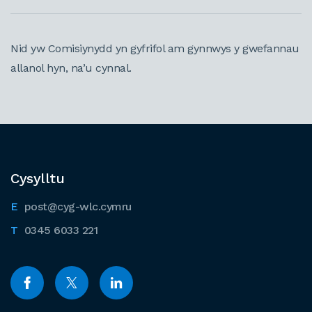
Nid yw Comisiynydd yn gyfrifol am gynnwys y gwefannau
allanol hyn, na’u cynnal.
Cysylltu
post@cyg-wlc.cymru
0345 6033 221