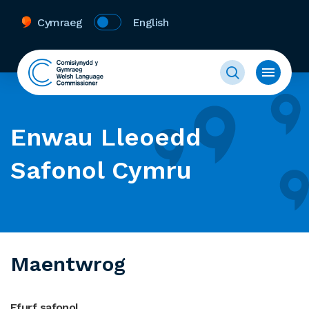
Cymraeg
English
Enwau Lleoedd
Safonol Cymru
Maentwrog
Ffurf safonol