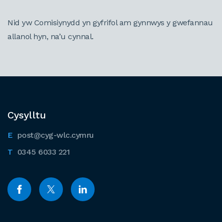
Nid yw Comisiynydd yn gyfrifol am gynnwys y gwefannau
allanol hyn, na’u cynnal.
Cysylltu
post@cyg-wlc.cymru
0345 6033 221