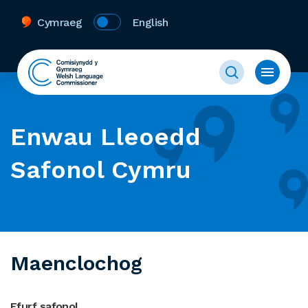
Cymraeg
English
Enwau Lleoedd
Safonol Cymru
Maenclochog
Ffurf safonol