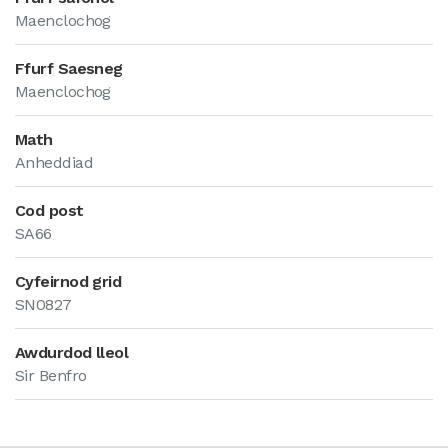
Maenclochog
Ffurf Saesneg
Maenclochog
Math
Anheddiad
Cod post
SA66
Cyfeirnod grid
SN0827
Awdurdod lleol
Sir Benfro