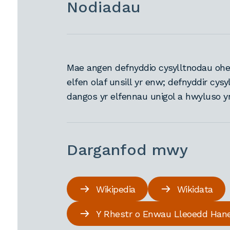
Nodiadau
Mae angen defnyddio cysylltnodau ohe
elfen olaf unsill yr enw; defnyddir cys
dangos yr elfennau unigol a hwyluso y
Darganfod mwy
Wikipedia
Wikidata
Y Rhestr o Enwau Lleoedd Han