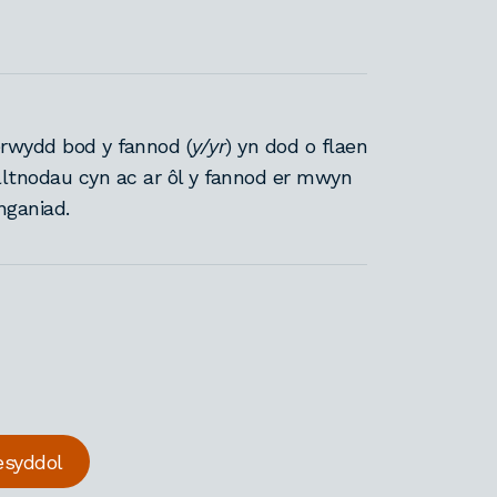
rwydd bod y fannod (
y/yr
) yn dod o flaen
ylltnodau cyn ac ar ôl y fannod er mwyn
nganiad.
esyddol