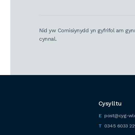
Nid yw Comisiynydd yn gyfrifol am gyn
cynnal.
Cysylltu
post@cyg-wl
0345 6033 22