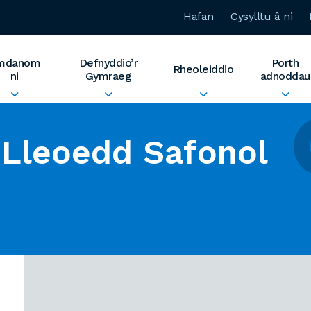
Hafan
Cysylltu â ni
mdanom
Defnyddio’r
Porth
Rheoleiddio
ni
Gymraeg
adnoddau
Lleoedd Safonol