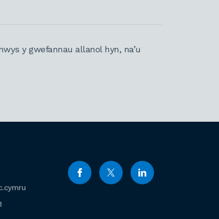
nwys y gwefannau allanol hyn, na’u
c.cymru
1