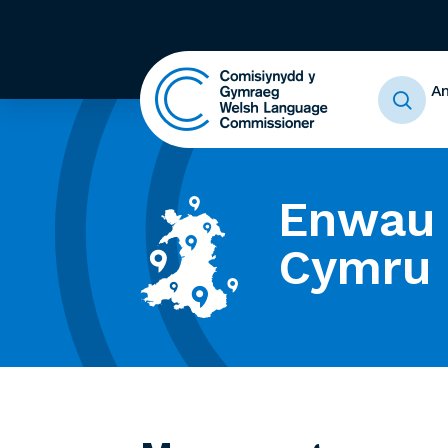
A
Enwau 
Cymru