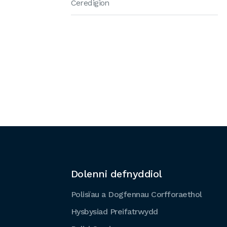
Ceredigion
Dolenni defnyddiol
Polisïau a Dogfennau Corfforaethol
Hysbysiad Preifatrwydd