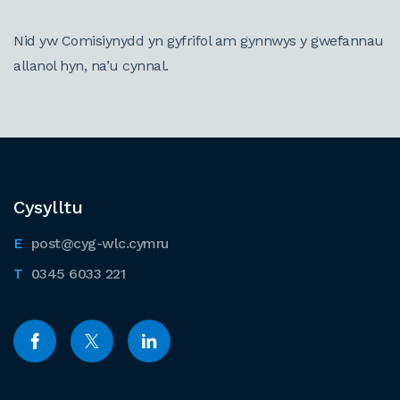
Nid yw Comisiynydd yn gyfrifol am gynnwys y gwefannau
allanol hyn, na’u cynnal.
Cysylltu
post@cyg-wlc.cymru
0345 6033 221