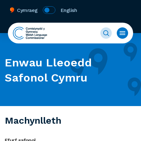
Cymraeg
English
Enwau Lleoedd
Safonol Cymru
Machynlleth
Ffurf safonol