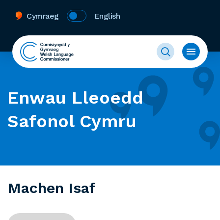
Cymraeg
English
Enwau Lleoedd
Safonol Cymru
Machen Isaf