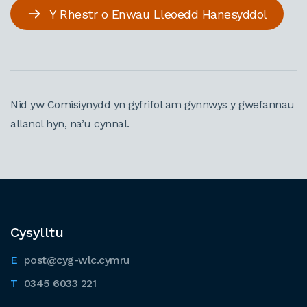
Y Rhestr o Enwau Lleoedd Hanesyddol
Nid yw Comisiynydd yn gyfrifol am gynnwys y gwefannau
allanol hyn, na’u cynnal.
Cysylltu
post@cyg-wlc.cymru
0345 6033 221