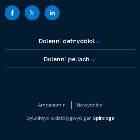
Dolenni defnyddiol
Dolenni pellach
Amdanom ni
Newyddion
Dyluniwyd a datblygwyd gan
Spindogs