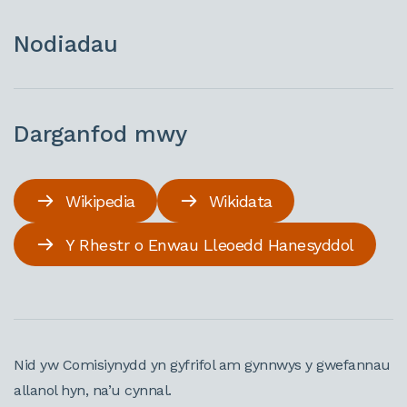
Nodiadau
Darganfod mwy
Wikipedia
Wikidata
Y Rhestr o Enwau Lleoedd Hanesyddol
Nid yw Comisiynydd yn gyfrifol am gynnwys y gwefannau
allanol hyn, na’u cynnal.