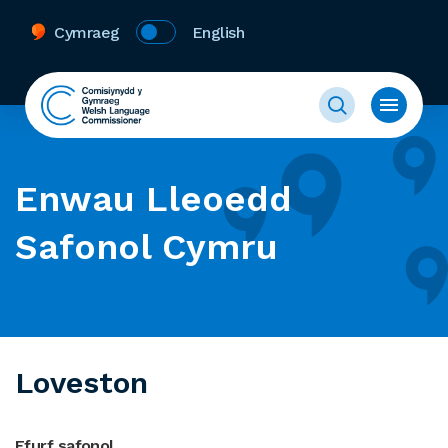
Cymraeg
English
Enwau Lleoedd
Safonol Cymru
Loveston
Ffurf safonol