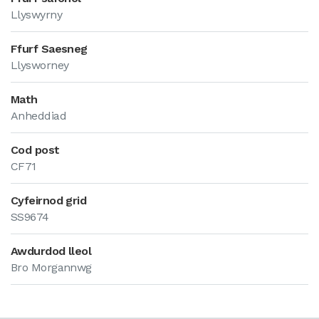
Llyswyrny
Ffurf Saesneg
Llysworney
Math
Anheddiad
Cod post
CF71
Cyfeirnod grid
SS9674
Awdurdod lleol
Bro Morgannwg