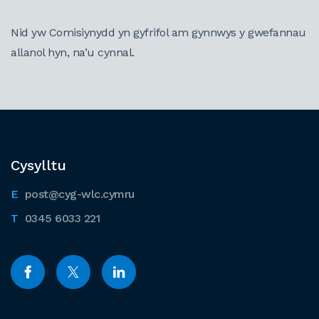
Nid yw Comisiynydd yn gyfrifol am gynnwys y gwefannau
allanol hyn, na’u cynnal.
Cysylltu
post@cyg-wlc.cymru
0345 6033 221