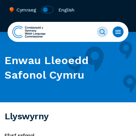
Cymraeg
English
Enwau Lleoedd
Safonol Cymru
Llyswyrny
Ffurf safonol