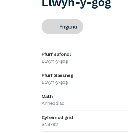
Llwyn-y-gog
Ynganu
Ffurf safonol
Llwyn-y-gog
Ffurf Saesneg
Llwyn-y-gog
Math
Anheddiad
Cyfeirnod grid
SN8792