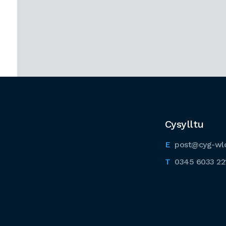
Cysylltu
post@cyg-wl
0345 6033 22