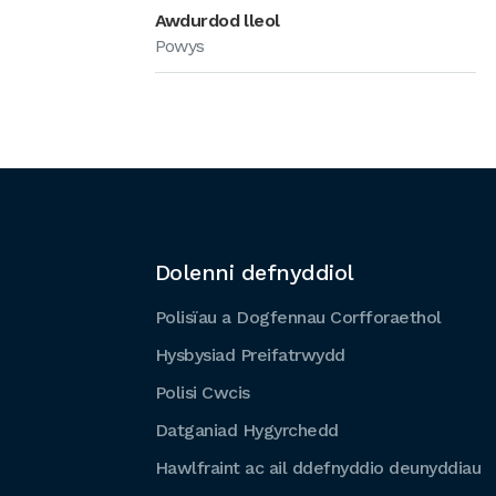
Awdurdod lleol
Powys
Dolenni defnyddiol
Polisïau a Dogfennau Corfforaethol
Hysbysiad Preifatrwydd
Polisi Cwcis
Datganiad Hygyrchedd
Hawlfraint ac ail ddefnyddio deunyddiau