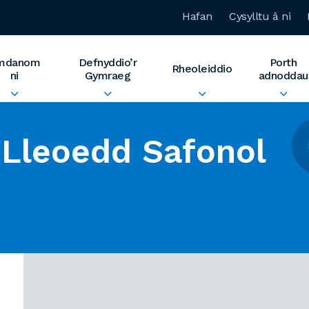
Hafan
Cysylltu â ni
mdanom
Defnyddio’r
Porth
Rheoleiddio
ni
Gymraeg
adnoddau
Lleoedd Safonol