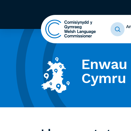
A
Enwau 
Cymru