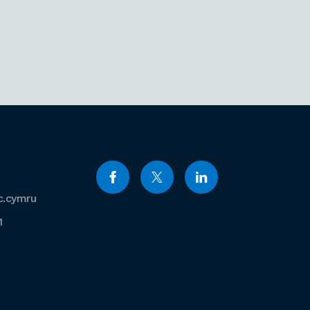
c.cymru
1