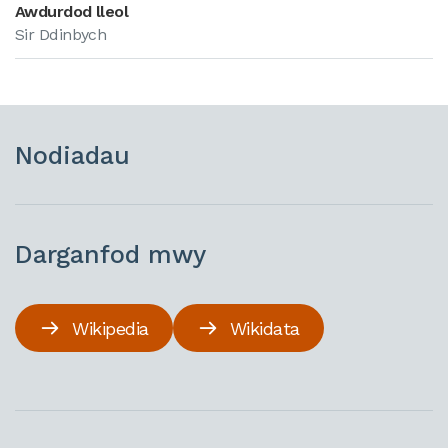
Awdurdod lleol
Sir Ddinbych
Nodiadau
Darganfod mwy
Wikipedia
Wikidata