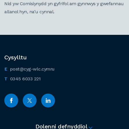
Nid yw Comisiynydd yn gyfrifol am gynnwys y gwefannau
allanol hyn, na’u cynnal.
Cysylltu
post@cyg-wlc.cymru
0345 6033 221
Dolenni defnyddiol