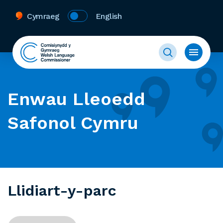
Cymraeg
English
Enwau Lleoedd
Safonol Cymru
Llidiart-y-parc