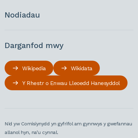
Nodiadau
Darganfod mwy
Wikipedia
Wikidata
Y Rhestr o Enwau Lleoedd Hanesyddol
Nid yw Comisiynydd yn gyfrifol am gynnwys y gwefannau
allanol hyn, na’u cynnal.