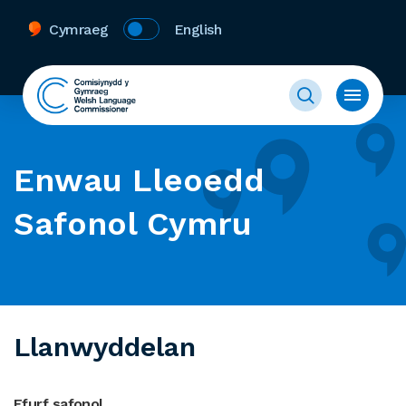
Cymraeg
English
Enwau Lleoedd
Safonol Cymru
Llanwyddelan
Ffurf safonol