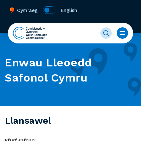
Cymraeg
English
Enwau Lleoedd
Safonol Cymru
Llansawel
Ffurf safonol