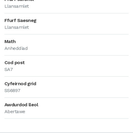
Llansamlet
Ffurf Saesneg
Llansamlet
Math
Anheddiad
Cod post
SA7
Cyfeirnod grid
SS6897
Awdurdod lleol
Abertawe