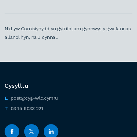
Nid yw Comisiynydd yn gyfrifol am gynnwys y gwefannau
allanol hyn, na’u cynnal.
Cysylltu
post@cyg-wlc.cymru
0345 6033 221