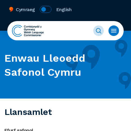
Cymraeg
English
Enwau Lleoedd
Safonol Cymru
Llansamlet
Ffurf safonol