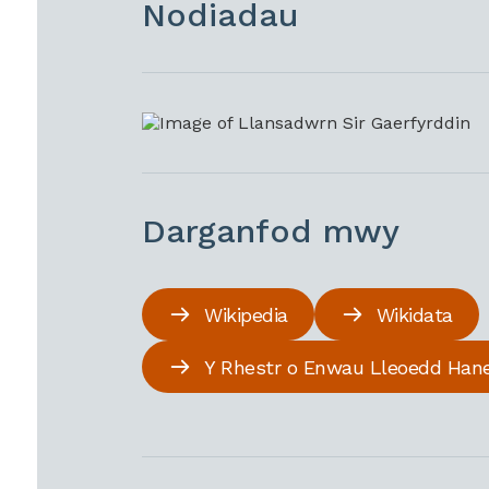
Nodiadau
Darganfod mwy
Wikipedia
Wikidata
Y Rhestr o Enwau Lleoedd Han