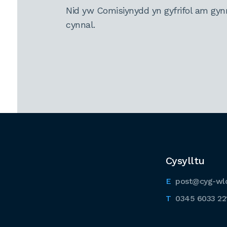
Nid yw Comisiynydd yn gyfrifol am gyn
cynnal.
Cysylltu
post@cyg-wl
0345 6033 22