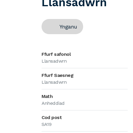
Llansadwrn
Ynganu
Ffurf safonol
Llansadwrn
Ffurf Saesneg
Llansadwrn
Math
Anheddiad
Cod post
SA19