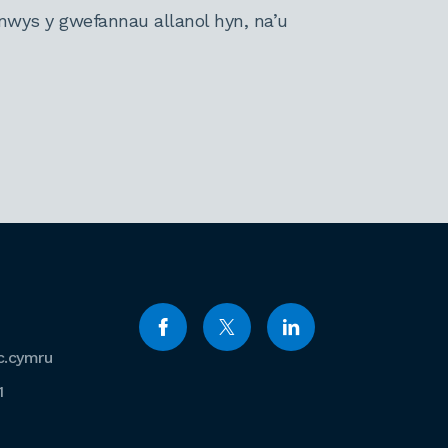
nwys y gwefannau allanol hyn, na’u
c.cymru
1