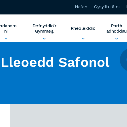
Hafan
Cysylltu â ni
mdanom
Defnyddio’r
Porth
Rheoleiddio
ni
Gymraeg
adnoddau
Lleoedd Safonol