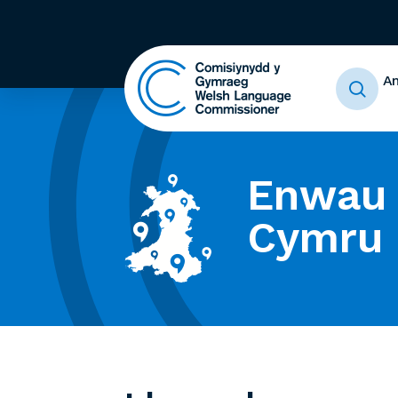
A
Enwau 
Cymru