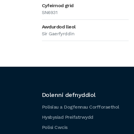
Cyfeirnod grid
SN6931
Awdurdod lleol
Sir Gaerfyrddin
Dolenni defnyddiol
Polisïau a Dogfennau Corfforaethol
Hysbysiad Preifatrwydd
Polisi Cwcis