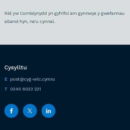
Nid yw Comisiynydd yn gyfrifol am gynnwys y gwefannau
allanol hyn, na’u cynnal.
Cysylltu
post@cyg-wlc.cymru
0345 6033 221