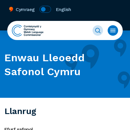
Cymraeg
English
Enwau Lleoedd
Safonol Cymru
Llanrug
Ffurf safonol