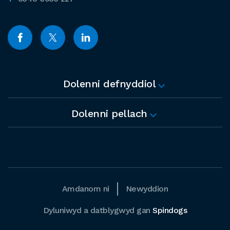
Dolenni defnyddiol
Dolenni pellach
Amdanom ni
Newyddion
Dyluniwyd a datblygwyd gan
Spindogs