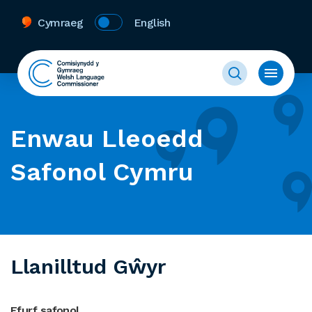
Cymraeg
English
Enwau Lleoedd
Safonol Cymru
Llanilltud Gŵyr
Ffurf safonol