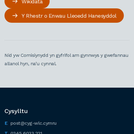
Wikidata
Y Rhestr o Enwau Lleoedd Hanesyddol
Nid yw Comisiynydd yn gyfrifol am gynnwys y gwefannau
allanol hyn, na’u cynnal.
Cysylltu
post@cyg-wlc.cymru
0345 6033 221