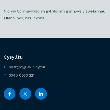
Nid yw Comisiynydd yn gyfrifol am gynnwys y gwefannau
allanol hyn, na’u cynnal.
Cysylltu
post@cyg-wlc.cymru
0345 6033 221