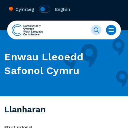
Cymraeg
English
Enwau Lleoedd
Safonol Cymru
Llanharan
Ffurf safonol