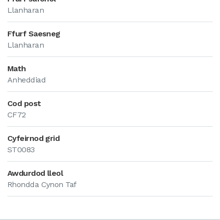
Llanharan
Ffurf Saesneg
Llanharan
Math
Anheddiad
Cod post
CF72
Cyfeirnod grid
ST0083
Awdurdod lleol
Rhondda Cynon Taf