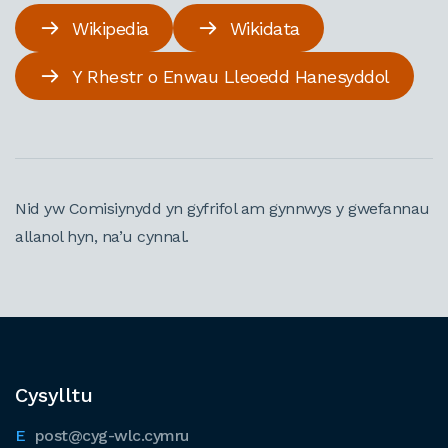
Wikipedia
Wikidata
Y Rhestr o Enwau Lleoedd Hanesyddol
Nid yw Comisiynydd yn gyfrifol am gynnwys y gwefannau
allanol hyn, na’u cynnal.
Cysylltu
post@cyg-wlc.cymru