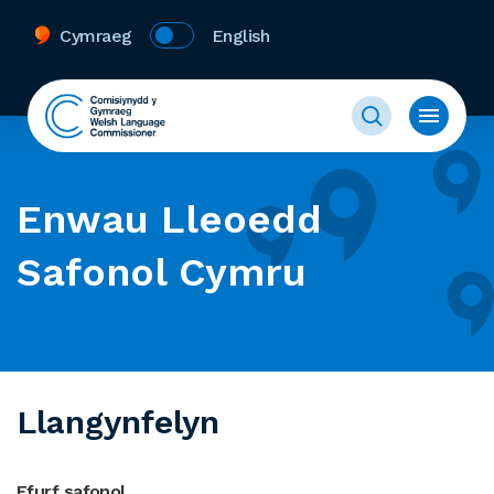
Cymraeg
English
Enwau Lleoedd
Safonol Cymru
Llangynfelyn
Ffurf safonol