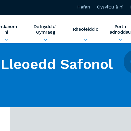
Hafan
Cysylltu â ni
mdanom
Defnyddio’r
Porth
Rheoleiddio
ni
Gymraeg
adnoddau
Lleoedd Safonol