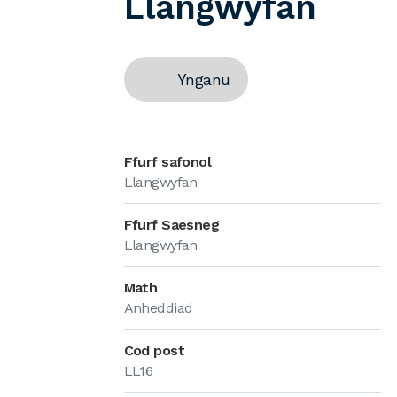
Llangwyfan
Ynganu
Ffurf safonol
Llangwyfan
Ffurf Saesneg
Llangwyfan
Math
Anheddiad
Cod post
LL16