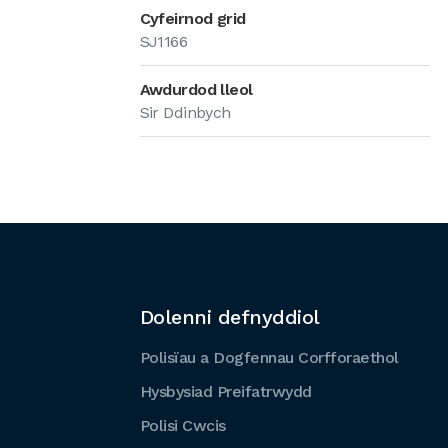
Cyfeirnod grid
SJ1166
Awdurdod lleol
Sir Ddinbych
Dolenni defnyddiol
Polisïau a Dogfennau Corfforaethol
Hysbysiad Preifatrwydd
Polisi Cwcis