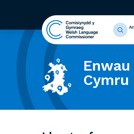
A
Enwau 
Cymru