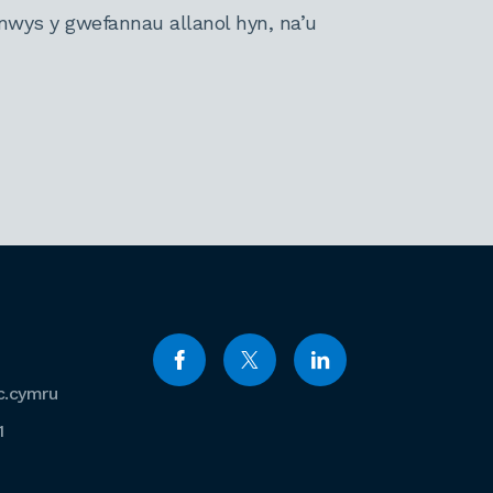
nwys y gwefannau allanol hyn, na’u
c.cymru
1