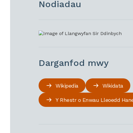
Nodiadau
Darganfod mwy
Wikipedia
Wikidata
Y Rhestr o Enwau Lleoedd Han