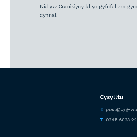
Nid yw Comisiynydd yn gyfrifol am gyn
cynnal.
Cysylltu
post@cyg-wl
0345 6033 22