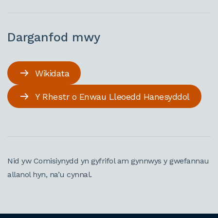
Darganfod mwy
Wikidata
Y Rhestr o Enwau Lleoedd Hanesyddol
Nid yw Comisiynydd yn gyfrifol am gynnwys y gwefannau
allanol hyn, na’u cynnal.