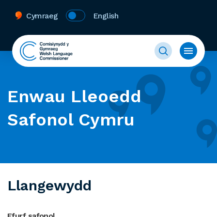
Cymraeg
English
Enwau Lleoedd
Safonol Cymru
Llangewydd
Ffurf safonol