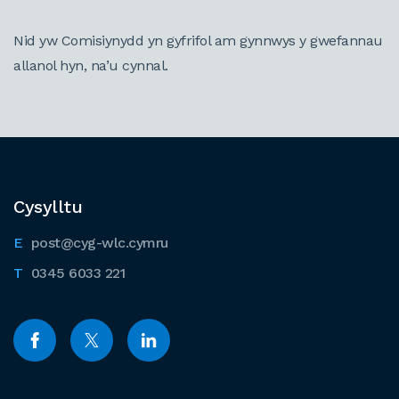
Nid yw Comisiynydd yn gyfrifol am gynnwys y gwefannau
allanol hyn, na’u cynnal.
Cysylltu
post@cyg-wlc.cymru
0345 6033 221