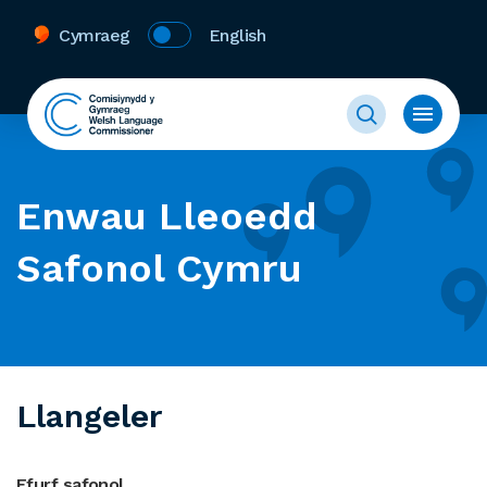
Cymraeg
English
Enwau Lleoedd
Safonol Cymru
Llangeler
Ffurf safonol