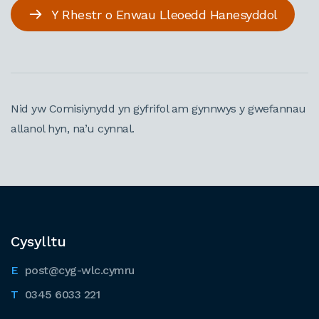
Y Rhestr o Enwau Lleoedd Hanesyddol
Nid yw Comisiynydd yn gyfrifol am gynnwys y gwefannau
allanol hyn, na’u cynnal.
Cysylltu
post@cyg-wlc.cymru
0345 6033 221