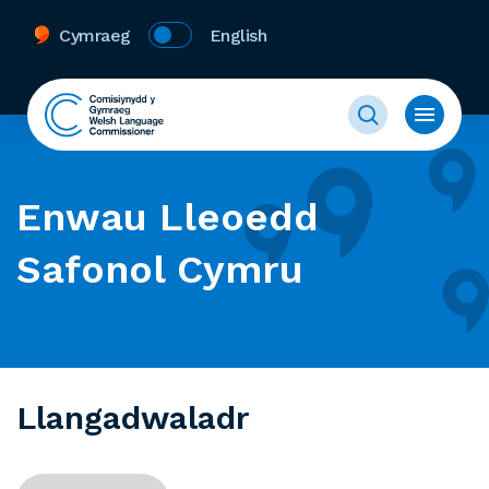
Cymraeg
English
Enwau Lleoedd
Safonol Cymru
Llangadwaladr