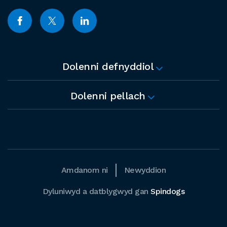
Dolenni defnyddiol
Dolenni pellach
Amdanom ni
Newyddion
Dyluniwyd a datblygwyd gan
Spindogs