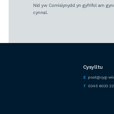
Nid yw Comisiynydd yn gyfrifol am gyn
cynnal.
Cysylltu
post@cyg-wl
0345 6033 22