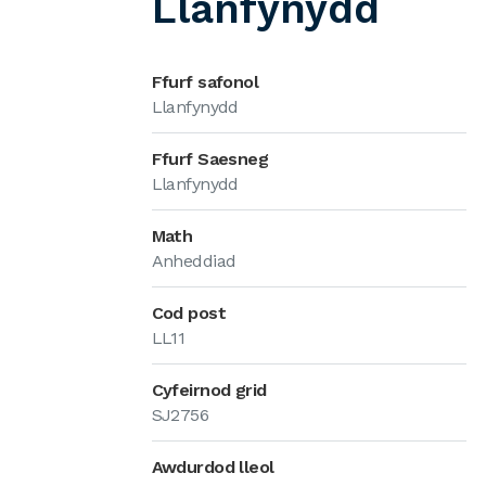
Llanfynydd
Ffurf safonol
Llanfynydd
Ffurf Saesneg
Llanfynydd
Math
Anheddiad
Cod post
LL11
Cyfeirnod grid
SJ2756
Awdurdod lleol