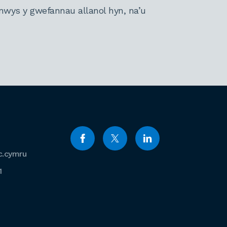
nwys y gwefannau allanol hyn, na’u
c.cymru
1