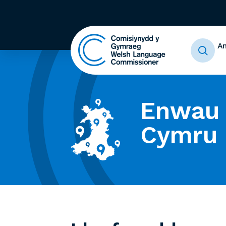
A
Enwau 
Cymru