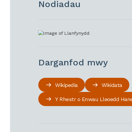
Nodiadau
Darganfod mwy
Wikipedia
Wikidata
Y Rhestr o Enwau Lleoedd Han