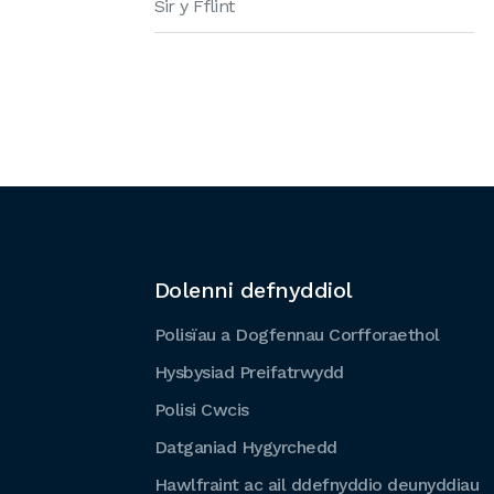
Sir y Fflint
Dolenni defnyddiol
Polisïau a Dogfennau Corfforaethol
Hysbysiad Preifatrwydd
Polisi Cwcis
Datganiad Hygyrchedd
Hawlfraint ac ail ddefnyddio deunyddiau