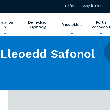
Hafan
Cysylltu â ni
mdanom
Defnyddio’r
Porth
Rheoleiddio
ni
Gymraeg
adnoddau
Lleoedd Safonol