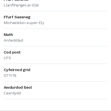
Llanfihangel-ar-Elái
Ffurf Saesneg
Michaelston-super-Ely
Math
Anheddiad
Cod post
CF5
Cyfeirnod grid
ST1176
Awdurdod lleol
Caerdydd