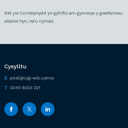
Nid yw Comisiynydd yn gyfrifol am gynnwys y gwefannau
allanol hyn, na’u cynnal.
Cysylltu
post@cyg-wlc.cymru
0345 6033 221