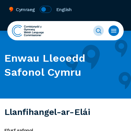
Cymraeg
English
Enwau Lleoedd
Safonol Cymru
Llanfihangel-ar-Elái
Ffurf safonol